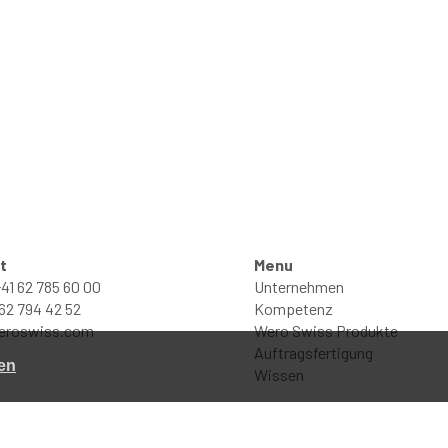
t
Menu
41 62 785 60 00
Unternehmen
 62 794 42 52
Kompetenz
eroswiss.com
Wero Swiss Produkte
Auftragsfertigung
en
Wissen