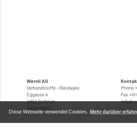
Wernli AG
Kontak
Verbandstoffe - Bandages
Phone
+
Eggasse 4
Fax
+41
4852 Rothrist
info@w
Switzerland
Diese Webseite verwendet Cookies.
Mehr darüber erfahr