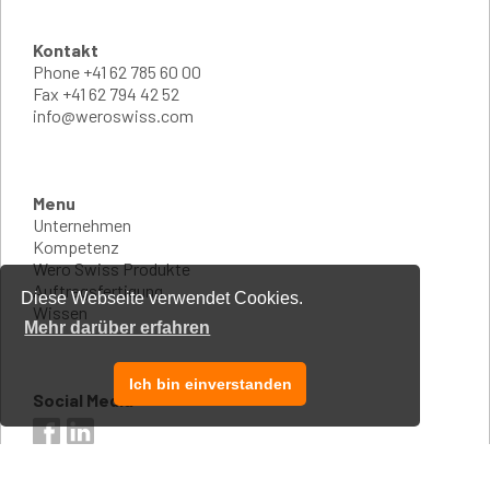
Kontakt
Phone
+41 62 785 60 00
Fax
+41 62 794 42 52
info@weroswiss.com
Menu
Unternehmen
Kompetenz
Wero Swiss Produkte
Auftragsfertigung
Diese Webseite verwendet Cookies.
Wissen
Mehr darüber erfahren
Ich bin einverstanden
Social Media